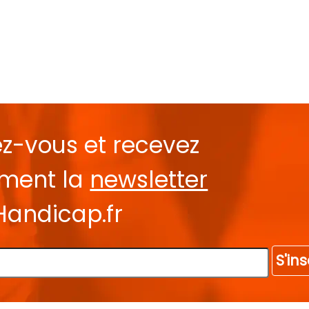
ez-vous et recevez
ement la
newsletter
Handicap.fr
S'ins