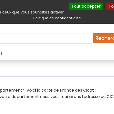
Tout accepter
To
incipal
Navigation complémentaire
Autres services
Plan du site
r ceux que vous souhaitez activer
Politique de confidentialité
Produits & services
Emploi
Droit
Tourism
Recher
AT
partement ? Voici la carte de France des Cicat :
 votre département nous vous fournirons l'adresse du CI