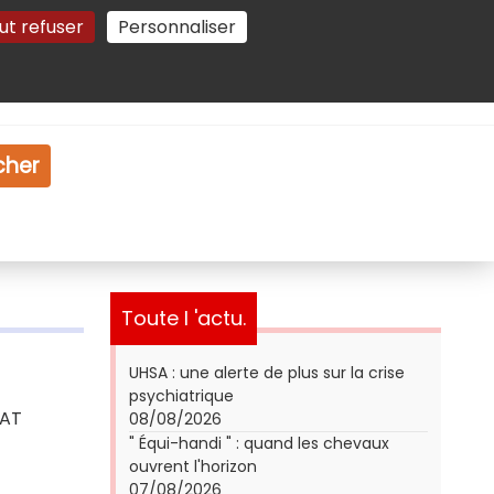
ut refuser
Personnaliser
Gestion des cookies
e
Vidéo
Dossiers
cher
Toute l 'actu.
UHSA : une alerte de plus sur la crise
psychiatrique
CAT
08/08/2026
" Équi-handi " : quand les chevaux
ouvrent l'horizon
07/08/2026