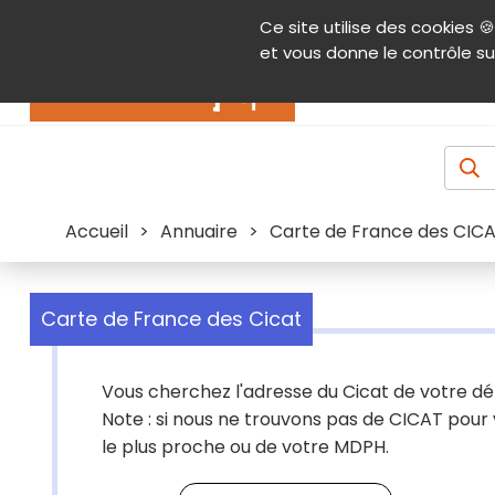
Panneau de gestion des cookies
Ce site utilise des cookies 🍪
Contenu
Aide et accessibilité
Menu pr
et vous donne le contrôle su
Actualités
Accueil
>
Annuaire
>
Carte de France des CIC
Carte de France des Cicat
Vous cherchez l'adresse du Cicat de votre dé
Note : si nous ne trouvons pas de CICAT pour
le plus proche ou de votre MDPH.